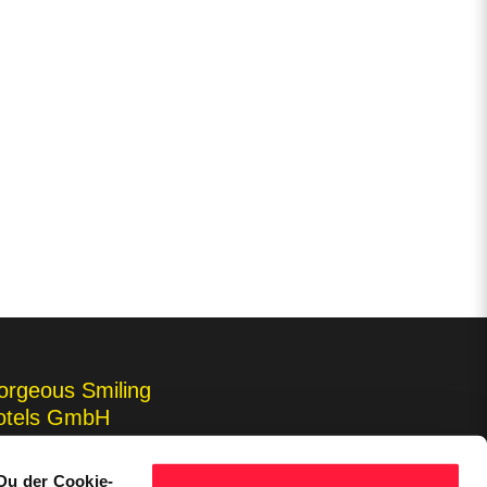
orgeous Smiling
otels GmbH
s & Careers
Du der Cookie-